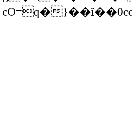
cO=q�}��î��0c