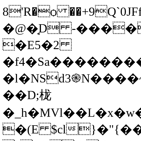
8'R�ѻ ��+9Q`0J
�@�̘D -����
�E5�2
�f4�Sa��������[
�l�NSd3֎N����~
��D;栊
�_h�MVl��L�x�
�(E $cl}�"{