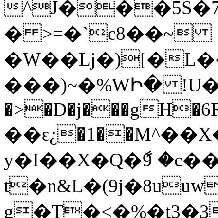
^J���5S�7,
� >=�`c8��~
�W��ǈ�)[�L�
���)~�%WԻ� !U�b䛧
�>�D�j���gH�6R��
��ԑ¿�1��M^��X�
y�I��X�Q�ާ9 �c
t�n&L�(9j�8uu
g�T�<�%�t3�